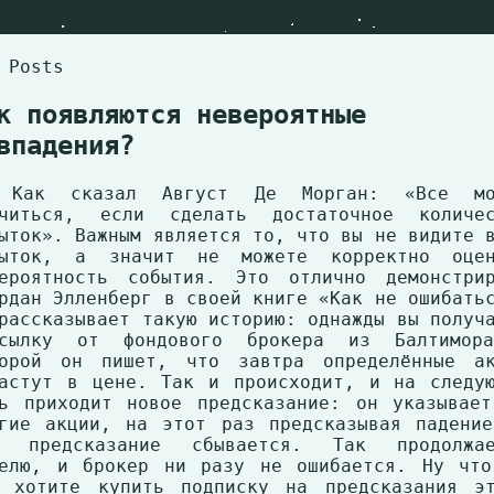
 Posts
к появляются невероятные
впадения?
 Как сказал Август Де Морган: «Все мо
учиться, если сделать достаточное количес
ыток». Важным является то, что вы не видите 
пыток, а значит не можете корректно оцен
ероятность события. Это отлично демонстрир
рдан Элленберг в своей книге «Как не ошибать
рассказывает такую историю: однажды вы получ
ссылку от фондового брокера из Балтимор
торой он пишет, что завтра определённые ак
астут в цене. Так и происходит, и на следу
ь приходит новое предсказание: он указывае
гие акции, на этот раз предсказывая падени
о предсказание сбывается. Так продолжае
елю, и брокер ни разу не ошибается. Ну что
 хотите купить подписку на предсказания эт