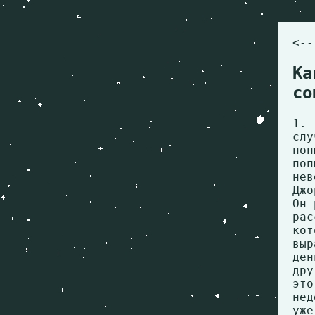
<--
Ка
со
1.
сл
поп
по
нев
Джо
Он 
ра
ко
выр
ден
дру
эт
нед
уже