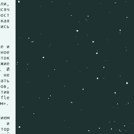
али,
сяч
рост
екая
лись
ке и
ное
ток
ожие
. И
 не
лать
ов,
тив
fle
м».
ием
х и
тор