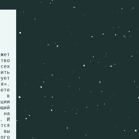
жет
тво
всех
ить
ует
ся».
аете
а в
ции
ющий
т на
е. И
тся
 вы
ого