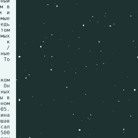
рный
ям в
и и
емые
едь
том
мых
е к
ю /
ные
 То
аком
. Он
ных
ты в
еном
005.
чина
шав
сал
 500