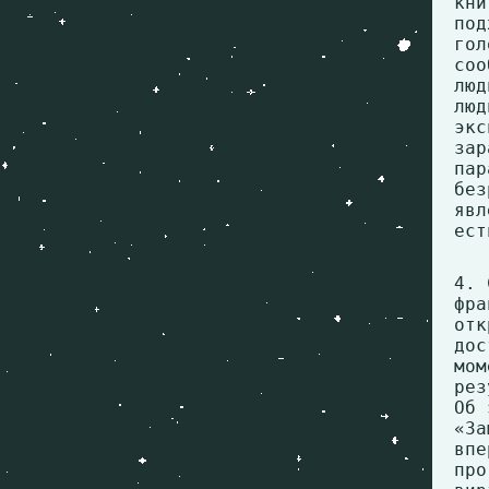
кни
под
гол
соо
лю
лю
эк
за
па
бе
явл
ест
4. 
фра
от
дос
мом
рез
Об 
«З
вп
про