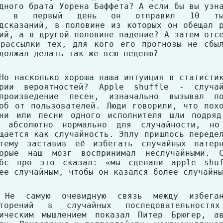
дного брата Уорена Баффета? А если бы вы узн
о в первый день он отправил 10 ты
дсказаний, в половине из которых он обещал 
ий, а в другой половине падение? А затем отс
рассылки тех, для кого его прогнозы не сбы
должал делать так же всю неделю?
Но насколько хороша наша интуиция в статисти
ории вероятностей? Apple shuffle - случай
спроизведение песен, изначально вызывал по
об от пользователей. Люди говорили, что пох
ни или песни одного исполнителя шли подряд
о абсолютно нормально для случайности, но
щается как случайность. Эплу пришлось переде
тему заставив её избегать случайных патерн
торые наш мозг воспринимал неслучайными. С
обс про это сказал: «мы сделали apple shuf
ее случайным, чтобы он казался более случайны
 Не самую очевидную связь между избеган
вторений в случайных последовательностя
ическим мышлением показал Питер Брюгер, ав