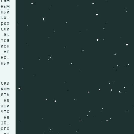
гам
сным
нный
ных.
рах
если
 вы
тся
лион
 же
но.
ных
ска
ком
еть
 не
аши
 что
 не
 10,
того