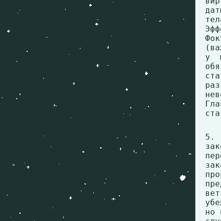
ви
дат
тел
Эфф
Фок
(ва
у 
об
ста
ра
не
Гл
ста
5.
за
пе
за
пр
пре
ве
убе
но 