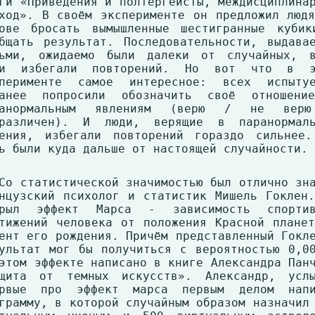
ги «Приведения и полтергейсты, междисциплина
ход». В своём эксперименте он предложил люд
ове бросать вымышленные шестигранные кубик
бщать результат. Последовательности, выдава
дьми, ожидаемо были далеки от случайных, в
ди избегали повторений. Но вот что в э
сперименте самое интересное: всех испытуе
ранее попросили обозначить своё отношени
ранормальным явлениям (верю / не вер
зразличен). И люди, верящие в паранормаль
ения, избегали повторений гораздо сильнее.
ь были куда дальше от настоящей случайности.
Со статистической значимостью был отлично зн
нцузский психолог и статистик Мишель Гоклен
крыл эффект Марса - зависимость спортив
тижений человека от положения Красной плане
ент его рождения. Причём представленный Гокл
ультат мог бы получиться с вероятностью 0,0
этом эффекте написано в книге Александра Пан
ащита от темных искусств». Александр, услы
ервые про эффект марса первым делом напи
грамму, в которой случайным образом назначил