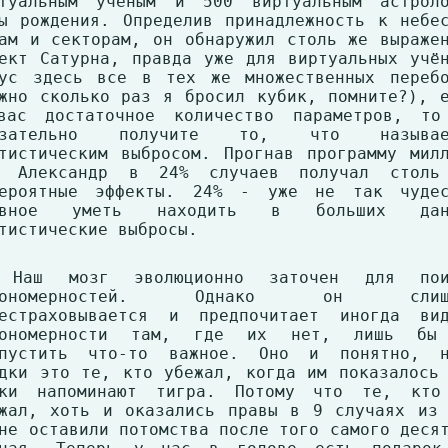
ртуальным ученым и 500 виртуальным астроло
ы рождения. Определив принадлежность к небе
ам и секторам, он обнаружил столь же выраже
ект Сатурна, правда уже для виртуальных учё
ус здесь все в тех же множественных перебо
жно сколько раз я бросил кубик, помните?), 
вас достаточное количество параметров, то
язательно получите то, что называе
тистическим выбросом. Прогнав программу мил
з Александр в 24% случаев получал столь
вероятные эффекты. 24% - уже не так чудес
авное уметь находить в больших дан
тистические выбросы.
 Наш мозг эволюционно заточен для пои
кономерностей. Однако он слиш
рестраховывается и предпочитает иногда вид
кономерности там, где их нет, лишь бы
опустить что-то важное. Оно и понятно, н
дки это те, кто убежал, когда им показалось
тки напоминают тигра. Потому что те, кто
жал, хоть и оказались правы в 9 случаях из
не оставили потомства после того самого деся