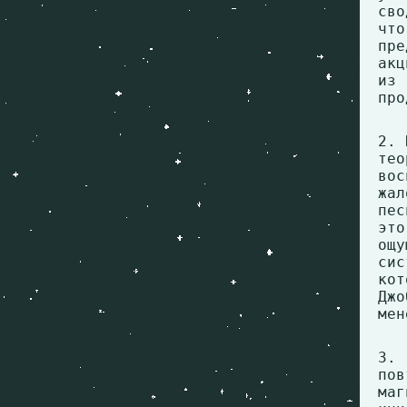
сво
чт
пре
акц
из 
про
2. 
те
во
жал
пес
эт
ощу
сис
ко
Дж
мен
3.
по
маг